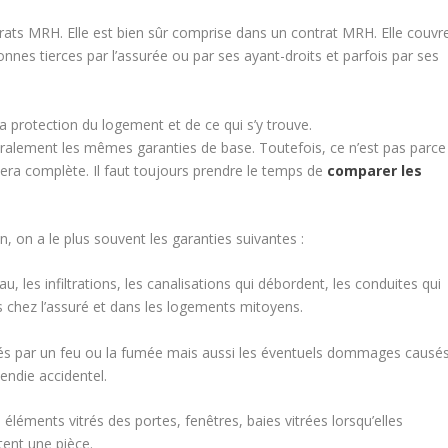
ntrats MRH. Elle est bien sûr comprise dans un contrat MRH. Elle couvr
nnes tierces par l’assurée ou par ses ayant-droits et parfois par ses
a protection du logement et de ce qui s’y trouve.
ralement les mêmes garanties de base. Toutefois, ce n’est pas parce
ra complète. Il faut toujours prendre le temps de
comparer les
, on a le plus souvent les garanties suivantes :
u, les infiltrations, les canalisations qui débordent, les conduites qui
 chez l’assuré et dans les logements mitoyens.
rés par un feu ou la fumée mais aussi les éventuels dommages causé
cendie accidentel.
 éléments vitrés des portes, fenêtres, baies vitrées lorsqu’elles
itent une pièce.