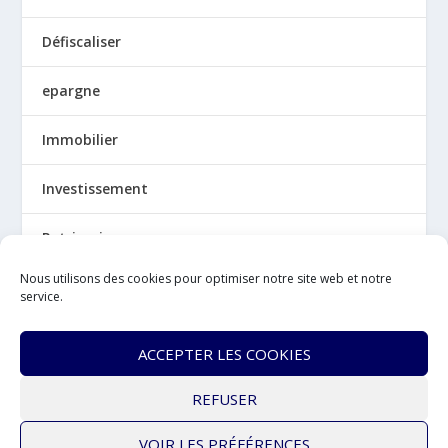
Défiscaliser
epargne
Immobilier
Investissement
Patrimoine
Nous utilisons des cookies pour optimiser notre site web et notre
Politique de cookies (UE)
service.
Qui suis-je ?
ACCEPTER LES COOKIES
Retraite
REFUSER
VOIR LES PRÉFÉRENCES